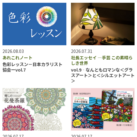
2026.08.03
2026.07.31
あれこれノート
社長エッセイ ―手芸 この素晴ら
しき世界
色彩レッスン－日本カラリスト
協会ーvol.7
vol.9‐なんともロマンな＜グラ
スアート＞と＜シルエットアート
＞
2026.07.17
2026.07.17