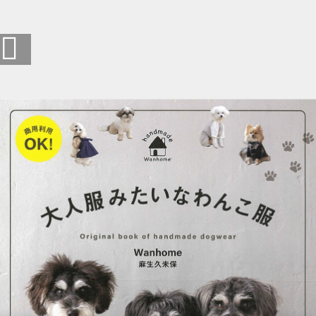
商用利用OK！ 大人服みたいなわんこ服 (1/38)