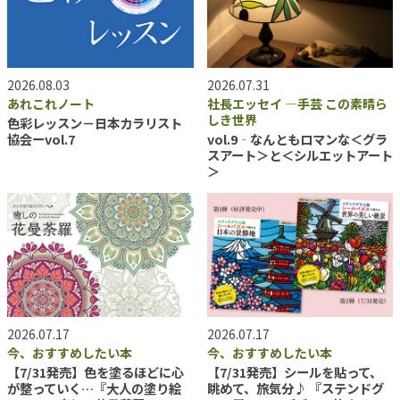
2026.08.03
2026.07.31
あれこれノート
社長エッセイ ―手芸 この素晴ら
しき世界
色彩レッスン－日本カラリスト
協会ーvol.7
vol.9‐なんともロマンな＜グラ
スアート＞と＜シルエットアート
＞
2026.07.17
2026.07.17
今、おすすめしたい本
今、おすすめしたい本
【7/31発売】色を塗るほどに心
【7/31発売】シールを貼って、
が整っていく…『大人の塗り絵
眺めて、旅気分♪ 『ステンドグ