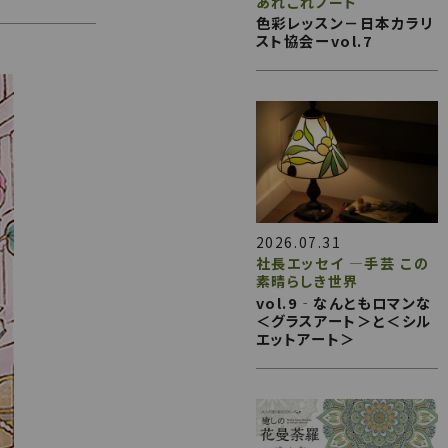
あれこれノート
色彩レッスン－日本カラリ
スト協会ーvol.7
2026.07.31
社長エッセイ ―手芸 この
素晴らしき世界
vol.9‐なんともロマンな
＜グラスアート＞と＜シル
エットアート＞