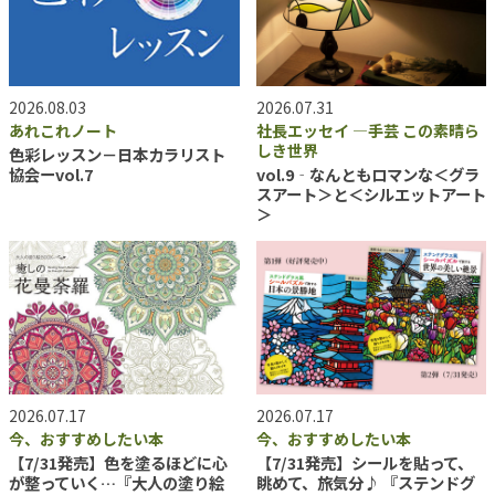
2026.08.03
2026.07.31
あれこれノート
社長エッセイ ―手芸 この素晴ら
しき世界
色彩レッスン－日本カラリスト
協会ーvol.7
vol.9‐なんともロマンな＜グラ
スアート＞と＜シルエットアート
＞
2026.07.17
2026.07.17
今、おすすめしたい本
今、おすすめしたい本
【7/31発売】色を塗るほどに心
【7/31発売】シールを貼って、
が整っていく…『大人の塗り絵
眺めて、旅気分♪ 『ステンドグ