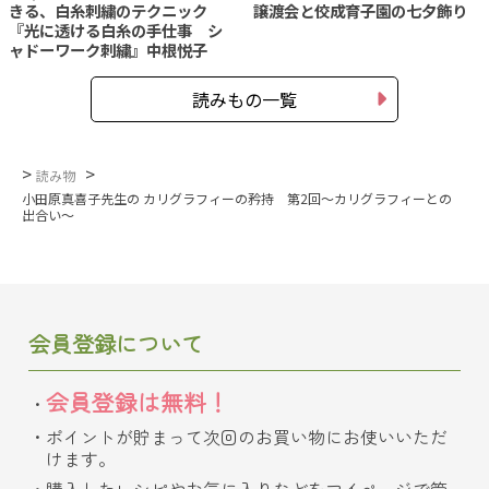
きる、白糸刺繍のテクニック
譲渡会と佼成育子園の七夕飾り
『光に透ける白糸の手仕事 シ
ャドーワーク刺繍』中根悦子
読みもの一覧
>
>
読み物
小田原真喜子先生の カリグラフィーの矜持 第2回～カリグラフィーとの
出合い～
会員登録について
会員登録は無料！
ポイントが貯まって次回のお買い物にお使いいただ
けます。
購入したレシピやお気に入りなどをマイページで管