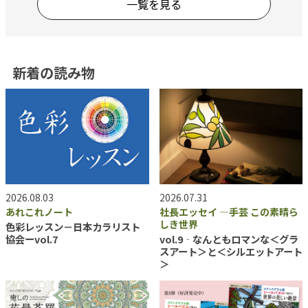
一覧を見る
新着の読み物
2026.08.03
2026.07.31
あれこれノート
社長エッセイ ―手芸 この素晴ら
しき世界
色彩レッスン－日本カラリスト
協会ーvol.7
vol.9‐なんともロマンな＜グラ
スアート＞と＜シルエットアート
＞