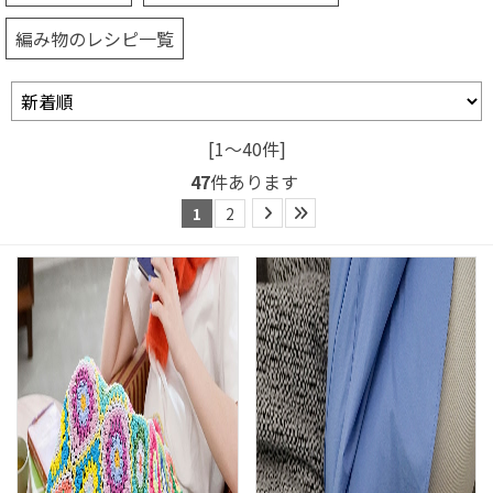
編み物のレシピ一覧
[1～40件]
47
件あります
1
2