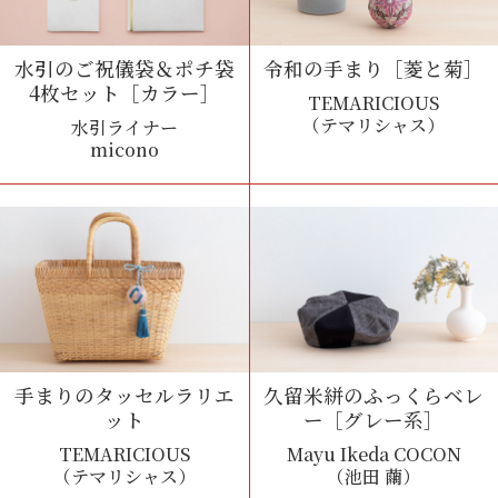
水引のご祝儀袋＆ポチ袋
令和の手まり［菱と菊］
4枚セット［カラー］
TEMARICIOUS
（テマリシャス）
水引ライナー
micono
手まりのタッセルラリエ
久留米絣のふっくらベレ
ット
ー［グレー系］
TEMARICIOUS
Mayu Ikeda COCON
（テマリシャス）
（池田 繭）