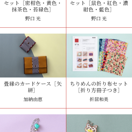
セット［密柑色・黄色・
セット［鼠色・紅色・濃
抹茶色・苔緑色］
紺色・藍色］
野口 光
野口 光
畳縁のカードケース［矢
ちりめんの折り布セット
絣］
［折り方冊子つき］
加納由恵
折居和美