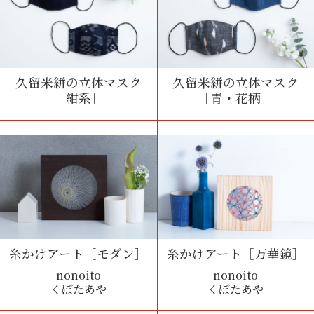
久留米絣の立体マスク
久留米絣の立体マスク
［紺系］
［青・花柄］
糸かけアート［モダン］
糸かけアート［万華鏡］
nonoito
nonoito
くぼたあや
くぼたあや