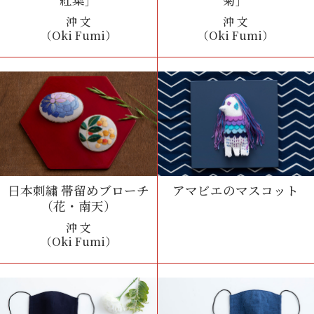
沖 文
沖 文
（Oki Fumi）
（Oki Fumi）
日本刺繍 帯留めブローチ
アマビエのマスコット
（花・南天）
沖 文
（Oki Fumi）