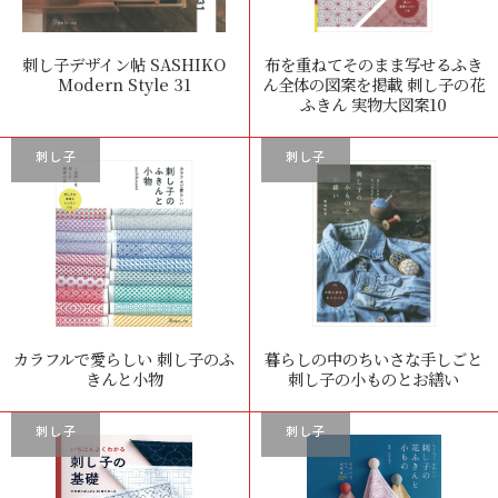
刺し子デザイン帖 SASHIKO
布を重ねてそのまま写せるふき
Modern Style 31
ん全体の図案を掲載 刺し子の花
ふきん 実物大図案10
刺し子
刺し子
カラフルで愛らしい 刺し子のふ
暮らしの中のちいさな手しごと
きんと小物
刺し子の小ものとお繕い
刺し子
刺し子