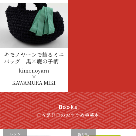
キモノヤーンで飾るミニ
バッグ
［黒×鹿の子柄］
kimonoyarn
×
KAWAMURA MIKI
Books
日々是好日のおすすめ手芸本
レジン
折り紙