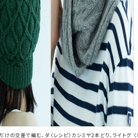
目だけの交差で編む、ダ
〈レシピ〉カシミヤ2本どり、ライトグ