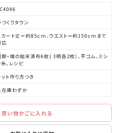
C4046
手づくりタウン
スカート丈＝約85ｃｍ、ウエスト＝約150ｃｍまで
対応
裁断・端の始末済布6枚( 3柄各2枚）、平ゴム、ミシ
ン糸、レシピ
キット作り方つき
△在庫わずか
買い物かごに入れる