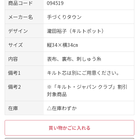
商品コード
094519
メーカー名
手づくりタウン
デザイン
瀧田裕子（キルトポット）
サイズ
縦34×横34㎝
内容
表布、裏布、刺しゅう糸
備考1
キルト芯は別にご用意ください。
備考2
※「キルト・ジャパン クラブ」割引
対象商品
在庫
△在庫わずか
買い物かごに入れる