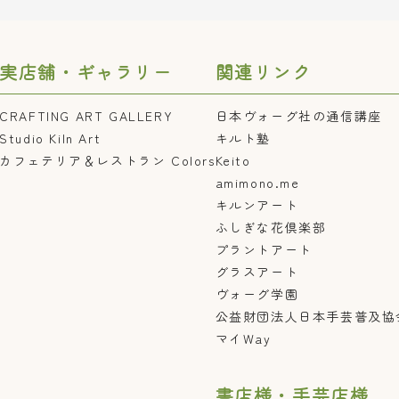
実店舗・ギャラリー
関連リンク
CRAFTING ART GALLERY
日本ヴォーグ社の通信講座
Studio Kiln Art
キルト塾
カフェテリア＆レストラン Colors
Keito
amimono.me
キルンアート
ふしぎな花倶楽部
プラントアート
グラスアート
ヴォーグ学園
公益財団法人日本手芸普及協
マイWay
書店様・手芸店様