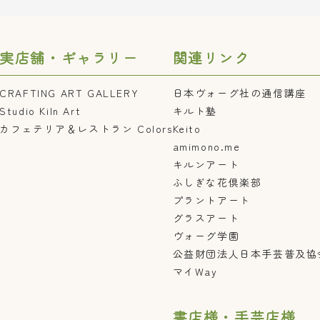
実店舗・ギャラリー
関連リンク
CRAFTING ART GALLERY
日本ヴォーグ社の通信講座
Studio Kiln Art
キルト塾
カフェテリア＆レストラン Colors
Keito
amimono.me
キルンアート
ふしぎな花倶楽部
プラントアート
グラスアート
ヴォーグ学園
公益財団法人日本手芸普及協
マイWay
書店様・手芸店様