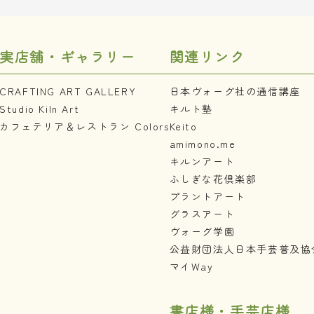
実店舗・ギャラリー
関連リンク
CRAFTING ART GALLERY
日本ヴォーグ社の通信講座
Studio Kiln Art
キルト塾
カフェテリア＆レストラン Colors
Keito
amimono.me
キルンアート
ふしぎな花倶楽部
プラントアート
グラスアート
ヴォーグ学園
公益財団法人日本手芸普及協
マイWay
書店様・手芸店様