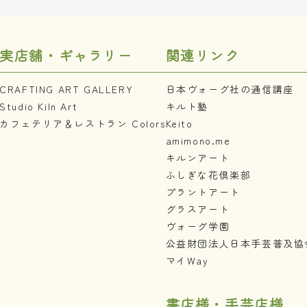
実店舗・ギャラリー
関連リンク
CRAFTING ART GALLERY
日本ヴォーグ社の通信講座
Studio Kiln Art
キルト塾
カフェテリア＆レストラン Colors
Keito
amimono.me
キルンアート
ふしぎな花倶楽部
プラントアート
グラスアート
ヴォーグ学園
公益財団法人日本手芸普及協
マイWay
書店様・手芸店様