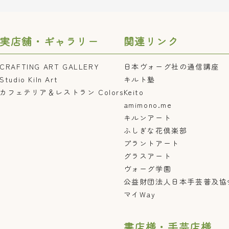
実店舗・ギャラリー
関連リンク
CRAFTING ART GALLERY
日本ヴォーグ社の通信講座
Studio Kiln Art
キルト塾
カフェテリア＆レストラン Colors
Keito
amimono.me
キルンアート
ふしぎな花倶楽部
プラントアート
グラスアート
ヴォーグ学園
公益財団法人日本手芸普及協
マイWay
書店様・手芸店様