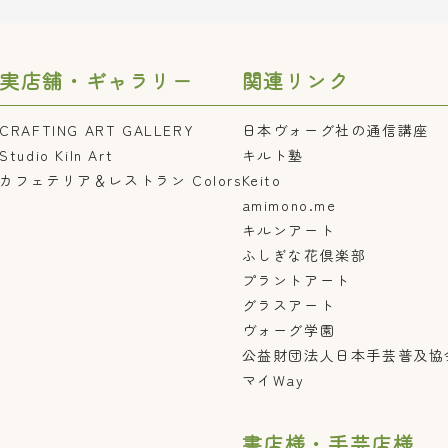
実店舗・ギャラリー
関連リンク
CRAFTING ART GALLERY
日本ヴォーグ社の通信講座
Studio Kiln Art
キルト塾
カフェテリア＆レストラン Colors
Keito
amimono.me
キルンアート
ふしぎな花倶楽部
プラントアート
グラスアート
ヴォーグ学園
公益財団法人日本手芸普及協
マイWay
書店様・手芸店様