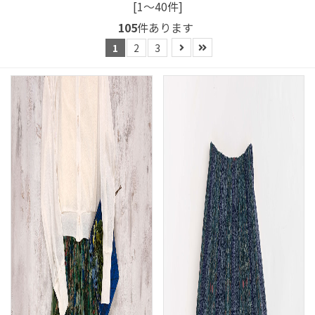
[1～40件]
105
件あります
1
2
3