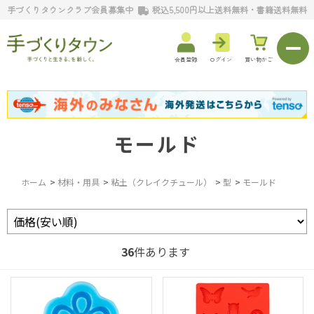
手づくりタウンクラブ会員募集中
税込5,500円以上送料無料・書籍送料無料
会員登録
ログイン
買い物かご
モールド
ホーム
>
材料・用具
>
粘土（クレイクチュール）
>
型
>
モールド
36
件あります