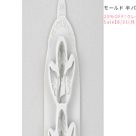
モールド 半
20％OFF！クレ
Sale【8/31(