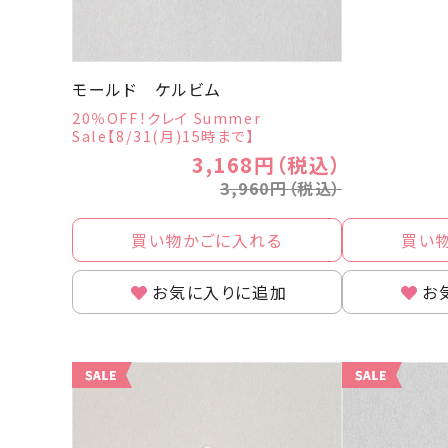
モールド ケルビム
20％OFF！クレイ Summer
Sale【8/31(月)15時まで】
3,168円（税込）
3,960円（税込）
買い物かごに入れる
買い
お気に入りに追加
お