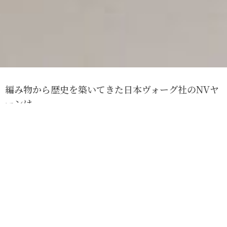
編み物から歴史を築いてきた日本ヴォーグ社のNVヤ
ーンは、
伝統と革新により確かな製造技術に裏打ちされた
「ニッポンメイド」。
先人たちが工夫を凝らし、表現に意を尽くした「日
本の色」を各色名に表しています。