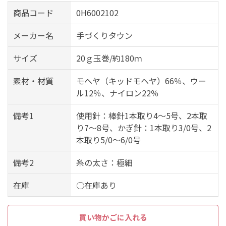
商品コード
0H6002102
メーカー名
手づくりタウン
サイズ
20ｇ玉巻/約180ｍ
素材・材質
モヘヤ（キッドモヘヤ）66％、ウー
ル12％、ナイロン22％
備考1
使用針：棒針1本取り4～5号、2本取
り7～8号、かぎ針：1本取り3/0号、2
本取り5/0～6/0号
備考2
糸の太さ：極細
在庫
○在庫あり
買い物かごに入れる