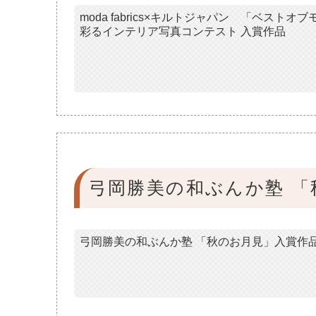
moda fabrics×キルトジャパン 「ベストオ
彩るインテリア写真コンテスト 入賞作品
弓岡勝美の和ぶんか塾 「
弓岡勝美の和ぶんか塾 「秋のお月見」入賞作