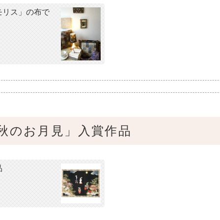
ブモリス」の布で
秋のお月見」入賞作品
品