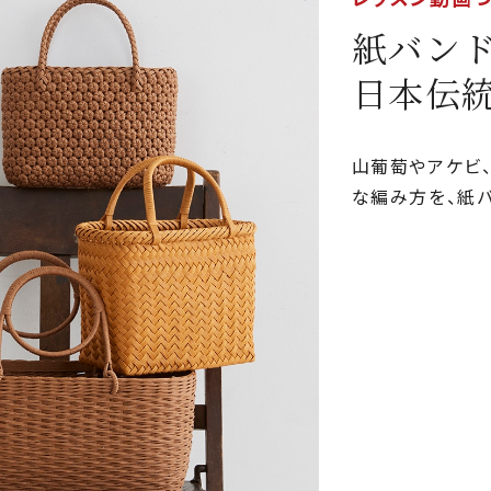
紙バン
日本伝
山葡萄やアケビ
な編み方を、紙