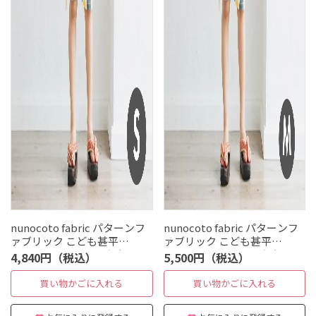
nunocoto fabric パターンフ
nunocoto fabric パターンフ
ァブリック こども甚平
ァブリック こども甚平
[mizutama] Sサイズ（90～
[mizutama] Mサイズ（110〜
4,840円（税込）
5,500円（税込）
100cm）
130cm）
買い物かごに入れる
買い物かごに入れる