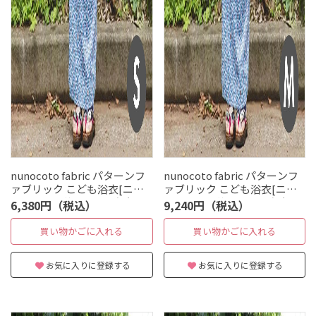
nunocoto fabric パターンフ
nunocoto fabric パターンフ
ァブリック こども浴衣[ニオ
ァブリック こども浴衣[ニオ
イスミレと熊] Sサイズ（90～
イスミレと熊] Mサイズ（120
6,380円（税込）
9,240円（税込）
100cm）
～140cm）
買い物かごに入れる
買い物かごに入れる
お気に入りに登録する
お気に入りに登録する