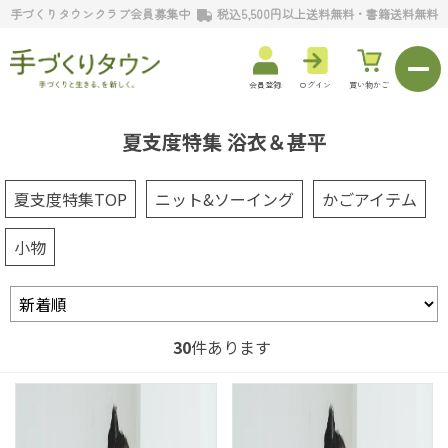
手づくりタウンクラブ会員募集中
税込5,500円以上送料無料・書籍送料無料
会員登録
ログイン
買い物かご
夏支度特集 浴衣＆甚平
夏支度特集TOP
ニット&ソーイング
かごアイテム
小物
30
件あります