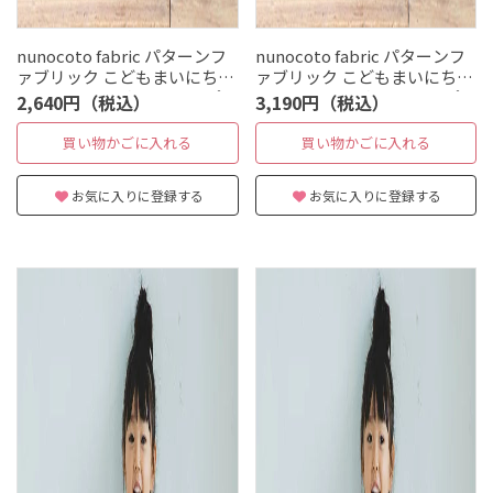
nunocoto fabric パターンフ
nunocoto fabric パターンフ
ァブリック こどもまいにちパ
ァブリック こどもまいにちパ
ンツ[ベーシックストライプ
ンツ[ベーシックストライプ
2,640円（税込）
3,190円（税込）
桔梗色] Sサイズ（110～
桔梗色] Mサイズ（130～
120cm）
140cm）
買い物かごに入れる
買い物かごに入れる
お気に入りに登録する
お気に入りに登録する