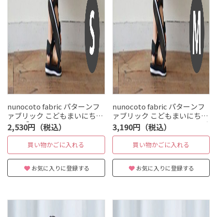
nunocoto fabric パターンフ
nunocoto fabric パターンフ
ァブリック こどもまいにちパ
ァブリック こどもまいにちパ
ンツ「Lo-Fi Animals」Sサイ
ンツ[Lo-Fi Animals] Mサイズ
2,530円（税込）
3,190円（税込）
ズ（110〜120cm）
（130～140cm）
買い物かごに入れる
買い物かごに入れる
お気に入りに登録する
お気に入りに登録する