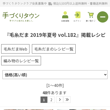
手づくりタウンクラブ会員募集中
税込5,500円以上送料無料・書籍送料無料
会員登録
ログイン
買い物かご
『毛糸だま 2019年夏号 vol.182』掲載レシピ
毛糸だまWeb
毛糸だまのレシピ一覧
編み物のレシピ一覧
[1～40件]
48
件あります
1
2