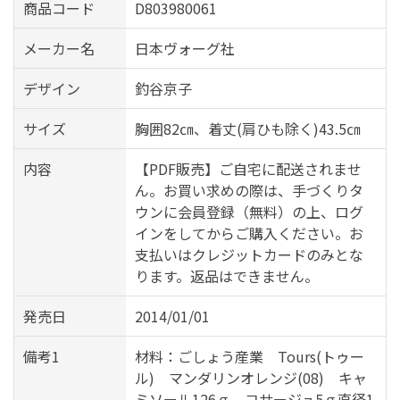
商品コード
D803980061
メーカー名
日本ヴォーグ社
デザイン
釣谷京子
サイズ
胸囲82㎝、着丈(肩ひも除く)43.5㎝
内容
【PDF販売】ご自宅に配送されませ
ん。お買い求めの際は、手づくりタ
ウンに会員登録（無料）の上、ログ
インをしてからご購入ください。お
支払いはクレジットカードのみとな
ります。返品はできません。
発売日
2014/01/01
備考1
材料：ごしょう産業 Tours(トゥー
ル) マンダリンオレンジ(08) キャ
ミソール126ｇ、コサージュ5ｇ直径1