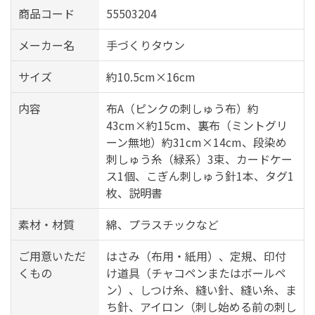
商品コード
55503204
メーカー名
手づくりタウン
サイズ
約10.5cm×16cm
内容
布A（ピンクの刺しゅう布）約
43cm×約15cm、裏布（ミントグリ
ーン無地）約31cm×14cm、段染め
刺しゅう糸（緑系）3束、カードケー
ス1個、こぎん刺しゅう針1本、タグ1
枚、説明書
素材・材質
綿、プラスチックなど
ご用意いただ
はさみ（布用・紙用）、定規、印付
くもの
け道具（チャコペンまたはボールペ
ン）、しつけ糸、縫い針、縫い糸、ま
ち針、アイロン（刺し始める前の刺し