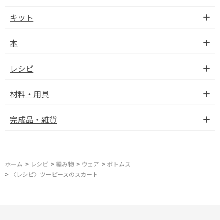
キット
本
レシピ
材料・用具
完成品・雑貨
ホーム
>
レシピ
>
編み物
>
ウェア
>
ボトムス
>
〈レシピ〉ツーピースのスカート