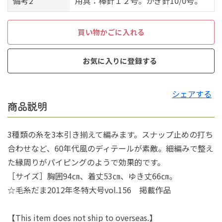
備考2
用具：棒針１２号。かぎ針10/0号。
買い物かごに入れる
お気に入りに登録する
シェアする
商品説明
3種類の糸を3本引き揃えて編みます。スナップ止めの打ち
合わせなど、60年代風のディテールが素敵。細編みで整え
た縁周りがパイピングのようで効果的です。
［サイズ］胸囲94㎝、着丈53㎝、ゆき丈66㎝。
☆毛糸だま2012年冬特大号vol.156 掲載作品
【This item does not ship to overseas.】