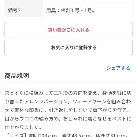
備考2
用具：棒針3 号・1号。
買い物かごに入れる
お気に入りに登録する
シェアする
商品説明
まっすぐに横編みして三角形の方向を変え、身頃を縦に切
り替えたアレンジバージョン。ツィードヤーンを組み合わ
せて素朴な印象に。引き返しをしないで肩下がりを作る、
目からウロコの編み方で、おしゃれに着こなせるベストに
仕上がりました。
［サイズ］胸囲108ｃｍ、着丈48.5ｃｍ、ゆき丈31ｃｍ。