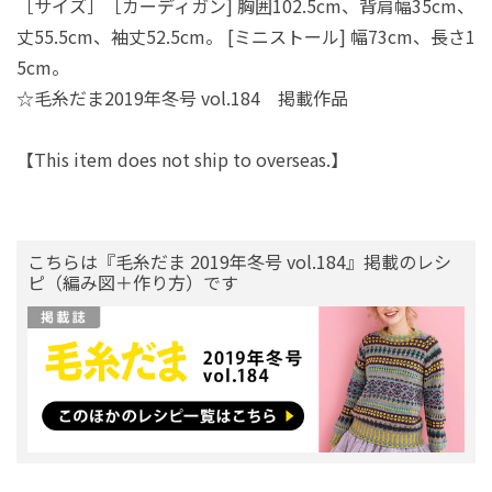
［サイズ］［カーディガン] 胸囲102.5cm、背肩幅35cm、
丈55.5cm、袖丈52.5cm。 [ミニストール] 幅73cm、長さ1
5cm。
☆毛糸だま2019年冬号 vol.184 掲載作品
【This item does not ship to overseas.】
こちらは『毛糸だま 2019年冬号 vol.184』掲載のレシ
ピ（編み図＋作り方）です