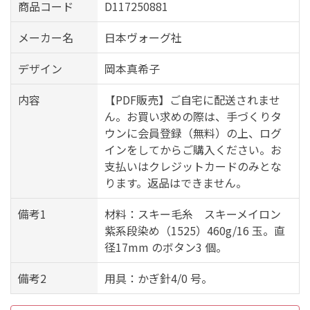
商品コード
D117250881
メーカー名
日本ヴォーグ社
デザイン
岡本真希子
内容
【PDF販売】ご自宅に配送されませ
ん。お買い求めの際は、手づくりタ
ウンに会員登録（無料）の上、ログ
インをしてからご購入ください。お
支払いはクレジットカードのみとな
ります。返品はできません。
備考1
材料：スキー毛糸 スキーメイロン
紫系段染め（1525）460g/16 玉。直
径17mm のボタン3 個。
備考2
用具：かぎ針4/0 号。