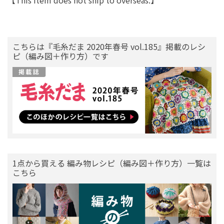
【This item does not ship to overseas.】
こちらは『毛糸だま 2020年春号 vol.185』掲載のレシ
ピ（編み図＋作り方）です
1点から買える 編み物レシピ（編み図＋作り方）一覧は
こちら