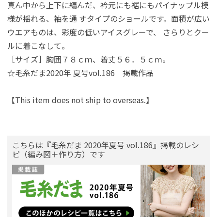
真ん中から上下に編んだ、衿元にも裾にもパイナップル模
様が揺れる、袖を通 すタイプのショールです。面積が広い
ウエアものは、彩度の低いアイスグレーで、 さらりとクー
ルに着こなして。
［サイズ］胸囲７８ｃｍ、着丈５６．５ｃｍ。
☆毛糸だま2020年 夏号vol.186 掲載作品
【This item does not ship to overseas.】
こちらは『毛糸だま 2020年夏号 vol.186』掲載のレシ
ピ（編み図＋作り方）です