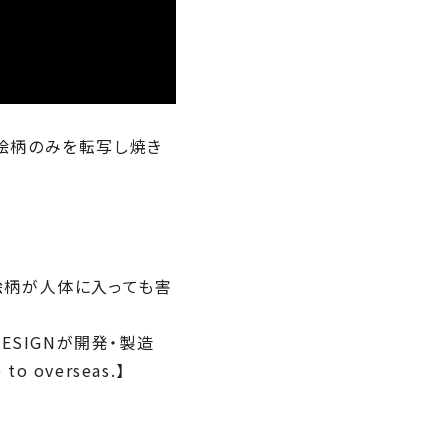
絵柄のみを転写し焼き
絵柄が人体に入っても害
DESIGNが開発・製造
 overseas.】