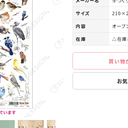
メーカー名
手づく
サイズ
210×
内容
オーブ
在庫
△在庫
買い物
お気