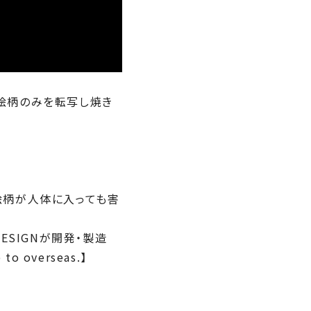
絵柄のみを転写し焼き
絵柄が人体に入っても害
DESIGNが開発・製造
 overseas.】