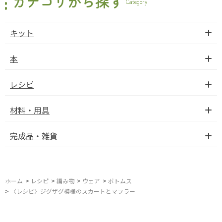
カテゴリから探す
Category
キット
本
レシピ
材料・用具
完成品・雑貨
ホーム
>
レシピ
>
編み物
>
ウェア
>
ボトムス
>
〈レシピ〉ジグザグ模様のスカートとマフラー