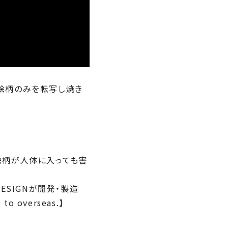
絵柄のみを転写し焼き
絵柄が人体に入っても害
DESIGNが開発・製造
 overseas.】