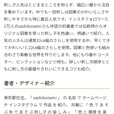
刺し子人気はとどまるところを知らず、幅広い層から注目
を集めています。中でも一目刺しは図案のかわいらしさや
刺しやすさから特に最近人気です。インスタフォロワー5.
1万人のsashikonamiさん待望の初著書では伝統柄からオ
リジナル図案を使った刺し子を色違い、柄違いで紹介。人
気のふきんは通常33㎝幅のさらしを使用する中、早くでき
てかわいいと22㎝幅のさらしを使用。図案と色使いも組み
合わさり素敵な世界を作りだします。他にも巾着やコース
ター、ピンクッションなど小物も。詳しい刺し方順序とと
もに刺し方の基礎やきれいにできるコツも紹介。
著者・デザイナー紹介
東京都在住。「 sashikonami 」 の 名前 で ホームページ
や インスタグラム で 作品 を 紹介。 共著に 「 色 で あ そ
ぶ 糸 で あ そ ぶ 刺し子 の 愉 し み 」 「 色 と 模様 を 楽