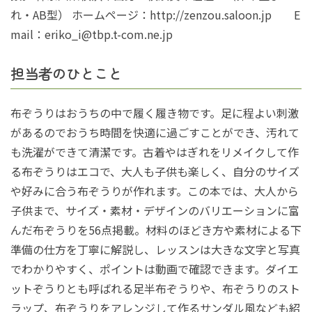
れ・AB型） ホームページ：http://zenzou.saloon.jp E
mail：eriko_i@tbp.t-com.ne.jp
担当者のひとこと
布ぞうりはおうちの中で履く履き物です。足に程よい刺激
があるのでおうち時間を快適に過ごすことができ、汚れて
も洗濯ができて清潔です。古着やはぎれをリメイクして作
る布ぞうりはエコで、大人も子供も楽しく、自分のサイズ
や好みに合う布ぞうりが作れます。この本では、大人から
子供まで、サイズ・素材・デザインのバリエーションに富
んだ布ぞうりを56点掲載。材料のほどき方や素材による下
準備の仕方を丁寧に解説し、レッスンは大きな文字と写真
でわかりやすく、ポイントは動画で確認できます。ダイエ
ットぞうりとも呼ばれる足半布ぞうりや、布ぞうりのスト
ラップ、布ぞうりをアレンジして作るサンダル風なども紹