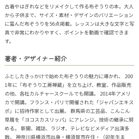
古着やはぎれなどをリメイクして作る布ぞうりの本。大人
から子供まで、サイズ・素材・デザインのバリエーション
に富んだ布ぞうりを56点掲載。レッスンは大きな文字と写
真で非常にわかりやすく、ポイントを動画で確認できま
す。
著者・デザイナー紹介
ふとしたきっかけで始めた布ぞうりの魅力に導かれ、 200
1年に「布ぞうり工房禅蔵」を立ち上げ、教室、作品販売
の他、各社カルチャースクールでも開講。 2014年アメリ
カで開講。フランス・パリで開催された「ジャパンエキス
ポ」に招待作家として出展。 群馬県の工芸品、こんこん
草履を「ヨコスカスリッパ」にアレンジ。技術の継承に努
める。 新聞、雑誌、ラジオ、テレビなどメディア出演多
数。 神奈川県横浜市出身・横須賀市在住・（卯年生ま