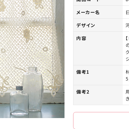
メーカー名
デザイン
内容
備考1
5
備考2