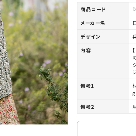
商品コード
D
メーカー名
デザイン
内容
備考1
g
備考2