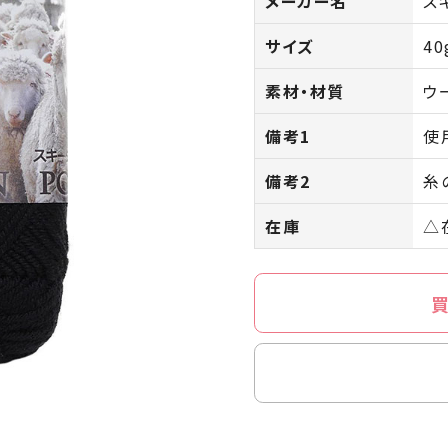
メーカー名
ス
サイズ
4
素材・材質
ウ
備考1
使
備考2
糸
在庫
△