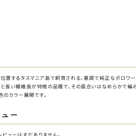
に位置するタスマニア島で飼育される、基調で純正なポロワー
度と長い繊維長が特徴の品種で、その風合いはなめらかで編
色のカラー展開です。
ビュー
レビューはまだありません。