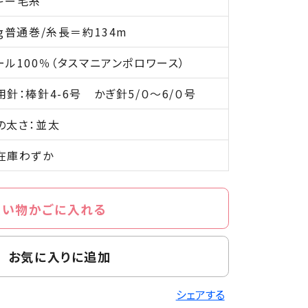
キー毛糸
0g普通巻/糸長＝約134m
ール100％（タスマニアンポロワース）
用針：棒針4-6号 かぎ針5/０～6/０号
の太さ：並太
在庫わずか
買い物かごに入れる
お気に入りに追加
シェアする