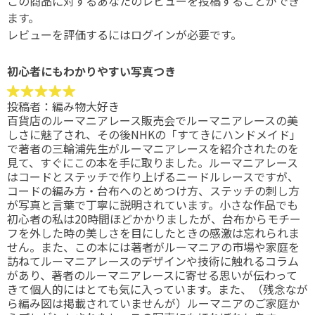
この商品に対するあなたのレビューを投稿することができ
ます。
レビューを評価するには
ログイン
が必要です。
初心者にもわかりやすい写真つき
投稿者：
編み物大好き
百貨店のルーマニアレース販売会でルーマニアレースの美
しさに魅了され、その後NHKの「すてきにハンドメイド」
で著者の三輪浦先生がルーマニアレースを紹介されたのを
見て、すぐにこの本を手に取りました。ルーマニアレース
はコードとステッチで作り上げるニードルレースですが、
コードの編み方・台布へのとめつけ方、ステッチの刺し方
が写真と言葉で丁寧に説明されています。小さな作品でも
初心者の私は20時間ほどかかりましたが、台布からモチー
フを外した時の美しさを目にしたときの感激は忘れられま
せん。また、この本には著者がルーマニアの市場や家庭を
訪ねてルーマニアレースのデザインや技術に触れるコラム
があり、著者のルーマニアレースに寄せる思いが伝わって
きて個人的にはとても気に入っています。また、（残念なが
ら編み図は掲載されていませんが）ルーマニアのご家庭か