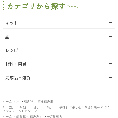
カテゴリから探す
Category
キット
本
レシピ
材料・用具
完成品・雑貨
ホーム
>
本
>
編み物
>
模様編み集
>
「色」・「柄」・「形」・「糸」・「模様」で楽しむ！かぎ針編みの クリエ
イティブニットパターン
ホーム
>
編み物本 編み方別
>
かぎ針編み