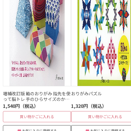
増補改訂版 箱のおりがみ 指先を使
おりがみパズル
って脳トレ 手のひらサイズのかわ
いい箱
1,540円（税込）
1,320円（税込）
買い物かごに入れる
買い物かごに入れる
お気に入りに登録する
お気に入りに登録する