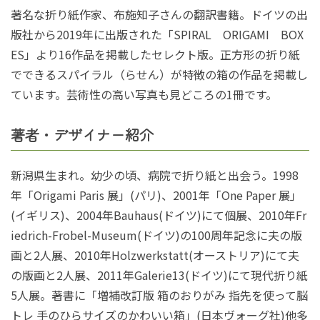
著名な折り紙作家、布施知子さんの翻訳書籍。ドイツの出
版社から2019年に出版された「SPIRAL ORIGAMI BOX
ES」より16作品を掲載したセレクト版。正方形の折り紙
でできるスパイラル（らせん）が特徴の箱の作品を掲載し
ています。芸術性の高い写真も見どころの1冊です。
著者・デザイナー紹介
新潟県生まれ。幼少の頃、病院で折り紙と出会う。1998
年「Origami Paris 展」(パリ)、2001年「One Paper 展」
(イギリス)、2004年Bauhaus(ドイツ)にて個展、2010年Fr
iedrich-Frobel-Museum(ドイツ)の100周年記念に夫の版
画と2人展、2010年Holzwerkstatt(オーストリア)にて夫
の版画と2人展、2011年Galerie13(ドイツ)にて現代折り紙
5人展。著書に「増補改訂版 箱のおりがみ 指先を使って脳
トレ 手のひらサイズのかわいい箱」(日本ヴォーグ社)他多