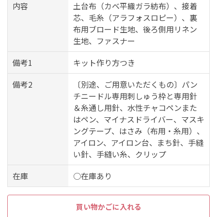
内容
土台布（カベ平織ガラ紡布）、接着
芯、毛糸（アラフォスロピー）、裏
布用ブロード生地、後ろ側用リネン
生地、ファスナー
備考1
キット作り方つき
備考2
〔別途、ご用意いただくもの〕パン
チニードル専用刺しゅう枠と専用針
＆糸通し用針、水性チャコペンまた
はペン、マイナスドライバー、マスキ
ングテープ、はさみ（布用・糸用）、
アイロン、アイロン台、まち針、手縫
い針、手縫い糸、クリップ
在庫
○在庫あり
買い物かごに入れる