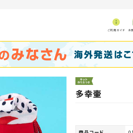
ご利用ガイド
お
多幸壷
商品コード
0