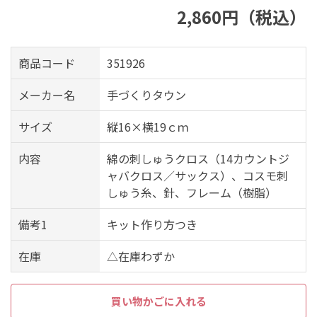
2,860円（税込）
商品コード
351926
メーカー名
手づくりタウン
サイズ
縦16×横19ｃｍ
内容
綿の刺しゅうクロス（14カウントジ
ャバクロス／サックス）、コスモ刺
しゅう糸、針、フレーム（樹脂）
備考1
キット作り方つき
在庫
△在庫わずか
買い物かごに入れる