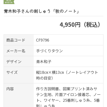
青木和子さんの刺しゅう「秋のノート」
4,950円（税込）
商品コード
CF9796
メーカー名
手づくりタウン
デザイン
青木和子
サイズ
縦18㎝×横13㎝（ノートレイアウト
時の目安）
内容
作り方説明書、図案プリント済みサ
テン生地、片面アイロン接着芯、ノー
ト、ワイヤー、25番刺しゅう糸、5番
刺しゅう糸